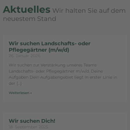
Aktuelles
Wir halten Sie auf dem
neuestem Stand
S
S
Wir suchen Landschafts- oder
e
e
Pflegegärtner (m/w/d)
i
i
26. Januar 2026
t
t
e
e
Wir suchen zur Verstärkung unseres Teams
Landschafts- oder Pflegegärtner m/w/d. Deine
Aufgaben Dein Aufgabengebiet liegt in erster Linie in
der
Weiterlesen »
Wir suchen Dich!
18. September 2025