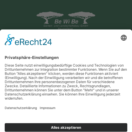
04871 / 3333
04871 / 8386
info@bewibe.de
Kieler Straße 7
24594 Hohenwestedt
Mo. - Fr. 08.00 - 17.00 Uhr
Impressum
Datenschutz